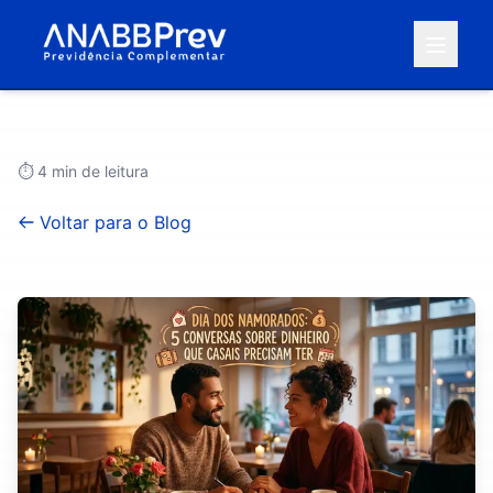
⏱️
4
min de leitura
Voltar para o Blog