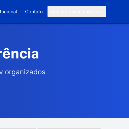
itucional
Contato
Acesso Participantes
rência
v organizados