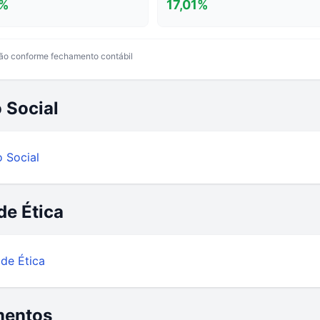
%
17,01
%
ão conforme fechamento contábil
 Social
o Social
de Ética
de Ética
mentos