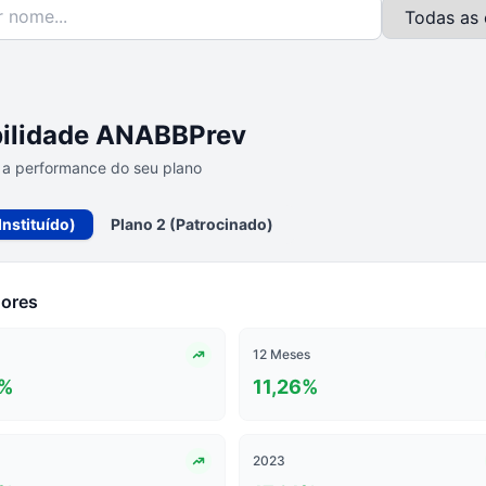
bilidade ANABBPrev
a performance do seu plano
Instituído)
Plano 2 (Patrocinado)
dores
12 Meses
%
11,26
%
2023