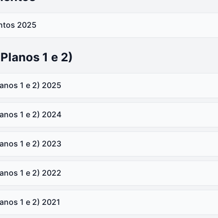
ntos
2025
es ANABBPrev
Planos 1 e 2)
timo
anos 1 e 2)
2025
do
ituído
anos 1 e 2)
2024
nado
rocinado
ituído
anos 1 e 2)
2023
nsolidado
rocinado
Semestre Consolidado 2023
anos 1 e 2)
2022
ituído
nsolidado
Semestre Patrocinado 2023
22 Instituído
rocinado
anos 1 e 2)
2021
ituído
Semestre Instituído 2023