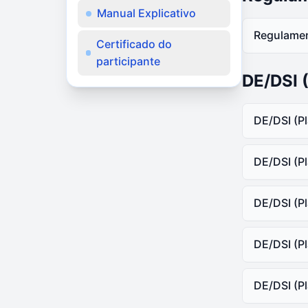
Manual Explicativo
Regulame
Certificado do
participante
Eleiçõ
DE/DSI (
Emprés
DE/DSI (Pl
Instituí
DSI Inst
DE/DSI (Pl
Patroci
DSI Pat
PGA
DSI Inst
DE/DSI (Pl
DSI Co
DSI Pat
DE - 1 
DE/DSI (Pl
DE Inst
DSI Co
DE - 1 
DE - 20
DE Pat
DE/DSI (Pl
DE Inst
DE - 1 